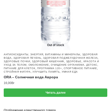
WhatsApp
Viber
Telegram
Out of stock
,
,
АНТИОКСИДАНТЫ, ЭНЕРГИЯ
ВИТАМИНЫ И МИНЕРАЛЫ
ЗДОРОВАЯ
,
,
,
ВОДА
ЗДОРОВАЯ ПЕЧЕНЬ
ЗДОРОВАЯ ПОДЖЕЛУДОЧНАЯ ЖЕЛЕЗА
Instagram
,
,
,
ЗДОРОВЫЕ ПОЧКИ
ЗДОРОВЫЙ КИШЕЧНИК
ЗДОРОВЬЕ
КРАСОТА И
,
,
,
УХОД ЗА ТЕЛОМ
ОМОЛОЖЕНИЕ
ОЧИЩЕНИЕ ОРГАНИЗМА, ДЕТОКС
,
,
,
ПИТАНИЕ ДЛЯ КЛЕТОК
ПРОГРАММА 120+
СПОРТИВНОЕ ПИТАНИЕ
,
,
СТРОЙНАЯ ФИГУРА
УЛУЧШИТЬ ПАМЯТЬ
УМНАЯ ЕДА
Facebook 
ORA – Cолнечная вода Аврора
16,00
Br
Email
Читать далее
Напишите 
Отображение единственного товара