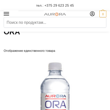
Skip
Skip
тел.:
+375 29 623 25 45
to
to
navigation
content
0
Искать:
Главная
/
Товары с меткой «ORA»
ORA
Отображение единственного товара
Phone